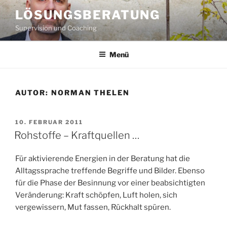
Zum
LÖSUNGSBERATUNG
Inhalt
Supervision und Coaching
springen
Menü
AUTOR:
NORMAN THELEN
VERÖFFENTLICHT
10. FEBRUAR 2011
AM
Rohstoffe – Kraftquellen …
Für aktivierende Energien in der Beratung hat die
Alltagssprache treffende Begriffe und Bilder. Ebenso
für die Phase der Besinnung vor einer beabsichtigten
Veränderung: Kraft schöpfen, Luft holen, sich
vergewissern, Mut fassen, Rückhalt spüren.