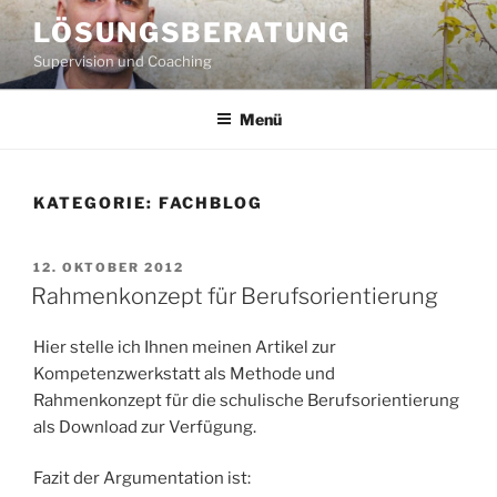
Zum
LÖSUNGSBERATUNG
Inhalt
Supervision und Coaching
springen
Menü
KATEGORIE:
FACHBLOG
VERÖFFENTLICHT
12. OKTOBER 2012
AM
Rahmenkonzept für Berufsorientierung
Hier stelle ich Ihnen meinen Artikel zur
Kompetenzwerkstatt als Methode und
Rahmenkonzept für die schulische Berufsorientierung
als Download zur Verfügung.
Fazit der Argumentation ist: